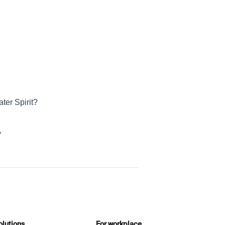
ter Spirit?
?
olutions
For workplace