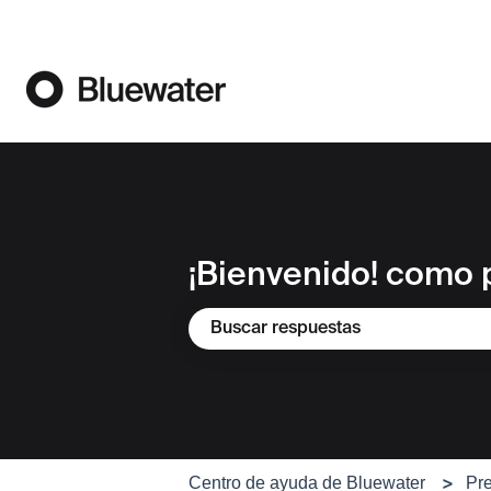
¡Bienvenido! como
No hay sugerencias porque el campo
Centro de ayuda de Bluewater
Pre