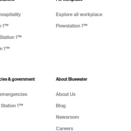
hospitality
Explore all workplace
n 1™
Flowstation 1™
Station 1™
on 1™
cies & government
About Bluewater
 emergencies
About Us
Station 1™
Blog
Newsroom
Careers