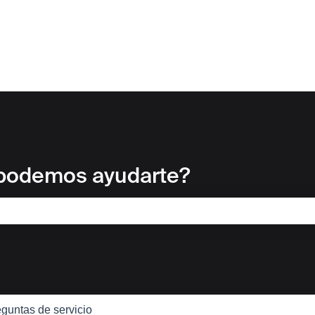
 podemos ayudarte?
 de búsqueda está vacío.
guntas de servicio