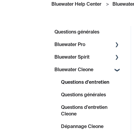
Bluewater Help Center
Bluewate
Questions générales
Bluewater Pro
Bluewater Spirit
Questions d'entretien
Bluewater Cleone
Sujets généraux
Questions d'entretien
Spirit
Sujets d'entretien
Questions d'entretien
Questions générales
Dépannage
Questions générales
Spirit
Questions d'entretien
Questions d'entretien
Cleone
Dépannage
Dépannage Cleone