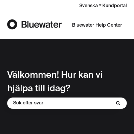
Svenska
Visa undermenye
Kundportal
Bluewater Help Center
Välkommen! Hur kan vi
hjälpa till idag?
Det finns inga förslag eftersom sökfältet är tomt.